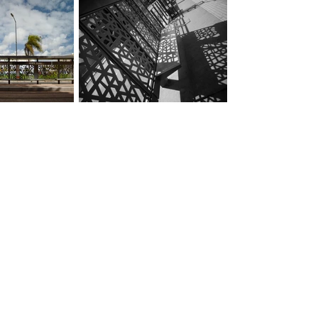
MOBILIERS DES STATIONS
TRAMWAY
Année : 2009
Maitre d’ouvrage : Systra/Casa-transport
49 stations
Programme : mobiliers urbains des
différentes typologies de stations
Crédit photo - Lilia Sellami