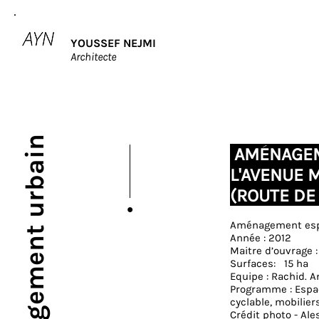
YOUSSEF NEJMI
Architecte
Aménagement urbain
AMÉNAGE
L'AVENUE 
(ROUTE D
Aménagement espa
Année : 2012
Maitre d’ouvrage :
Surfaces: 15 ha
Equipe : Rachid. 
Programme : Espac
AMÉNAGE
cyclable, mobilier
MO
Crédit photo - Ale