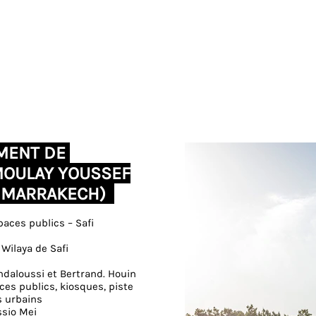
MENT DE
MOULAY YOUSSEF
E MARRAKECH)
ces publics – Safi
 Wilaya de Safi
Andaloussi et Bertrand. Houin
es publics, kiosques, piste
MENT DE L'AVENUE
s urbains
ULAY YOUSSEF
ssio Mei