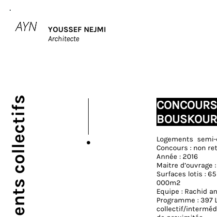
YOUSSEF NEJMI
Architecte
Logements collectifs
CONCOURS
BOUSKOU
Logements semi-c
Concours : non re
Année : 2016
Maitre d’ouvrage :
Surfaces lotis : 
000m2
Equipe : Rachid a
Programme : 397 
collectif/interm
CONC