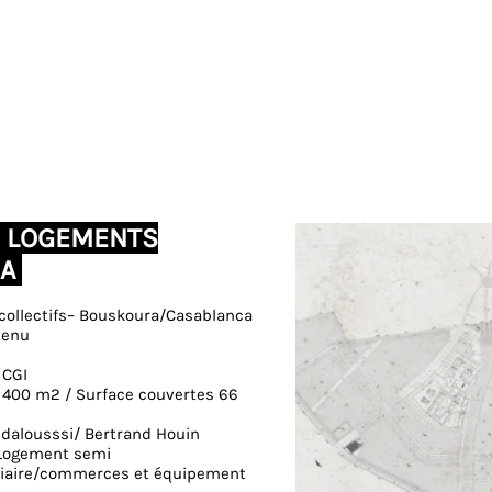
 LOGEMENTS
RA
ollectifs– Bouskoura/Casablanca
tenu
 CGI
65 400 m2 / Surface couvertes 66
ndalousssi/ Bertrand Houin
Logement semi
édiaire/commerces et équipement
OURS LOGEMENTS